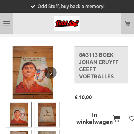
Odd Stuff, buy back a memory!
Ga
direct
naar
de
hoofdinhoud
8#3113 BOEK
JOHAN CRUYFF
GEEFT
VOETBALLES
€ 10,00
In
winkelwagen