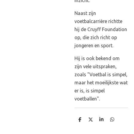
inzicht.
Naast zijn
voetbalcarrière richtte
hij de Cruyff Foundation
op, die zich richt op
jongeren en sport.
Hij is ook bekend om
zijn vele uitspraken,
zoals "Voetbal is simpel,
maar het moeilijkste wat
er is, is simpel
voetballen".
D
D
S
D
e
e
h
e
l
e
a
l