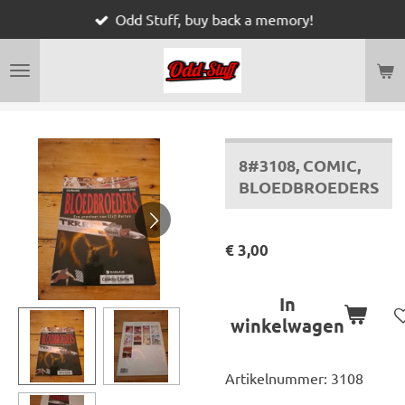
Odd Stuff, buy back a memory!
Ga
direct
naar
de
hoofdinhoud
8#3108, COMIC,
BLOEDBROEDERS
€ 3,00
In
winkelwagen
Artikelnummer:
3108