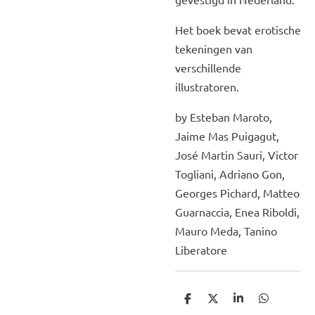
Het boek bevat erotische
tekeningen van
verschillende
illustratoren.
by Esteban Maroto,
Jaime Mas Puigagut,
José Martin Sauri, Victor
Togliani, Adriano Gon,
Georges Pichard, Matteo
Guarnaccia, Enea Riboldi,
Mauro Meda, Tanino
Liberatore
D
D
S
D
e
e
h
e