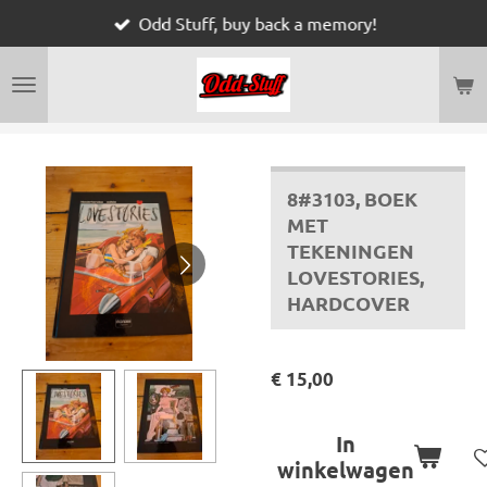
Odd Stuff, buy back a memory!
Ga
direct
naar
de
hoofdinhoud
8#3103, BOEK
MET
TEKENINGEN
LOVESTORIES,
HARDCOVER
€ 15,00
In
winkelwagen