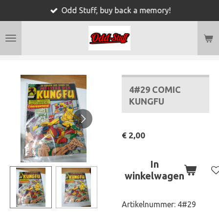
Odd Stuff, buy back a memory!
Ga
direct
naar
de
hoofdinhoud
4#29 COMIC
KUNGFU
€ 2,00
In
winkelwagen
Artikelnummer:
4#29