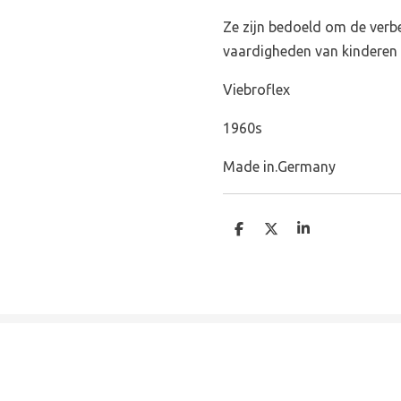
Ze zijn bedoeld om de verb
vaardigheden van kinderen 
Viebroflex
1960s
Made in.Germany
D
D
S
e
e
h
l
e
a
e
l
r
n
e