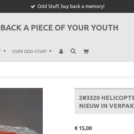
Odd Stuff, buy back a memory!
BACK A PIECE OF YOUR YOUTH
T
OVER ODD-STUFF
2#3320 HELICOPT
NIEUW IN VERPAK
€ 15,00