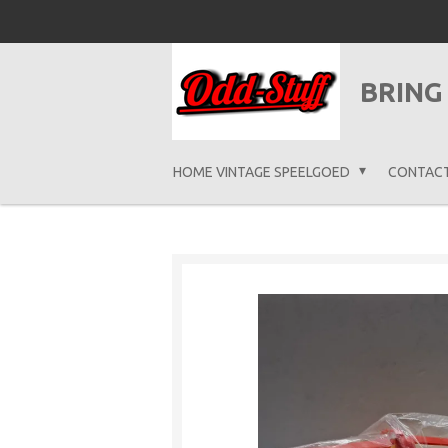
Ga
direct
naar
BRING
de
hoofdinhoud
HOME VINTAGE SPEELGOED
CONTAC