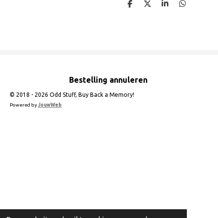
D
D
S
D
e
e
h
e
l
e
a
l
e
l
r
e
n
e
n
Bestelling annuleren
© 2018 - 2026 Odd Stuff, Buy Back a Memory!
Powered by
JouwWeb