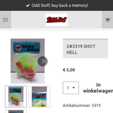
Odd Stuff, buy back a memory!
Ga
direct
naar
de
hoofdinhoud
2#3319 SHOT
HELI,
€ 5,00
In
winkelwage
Artikelnummer:
3319