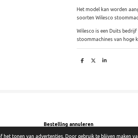
Het model kan worden aang
soorten Wilesco stoommac
Wilesco is een Duits bedrijf
stoommachines van hoge kw
D
D
S
e
e
h
l
e
a
e
l
r
n
e
Bestelling annuleren
y!
 het tonen van advertenties. Door gebruik te blijven maken va