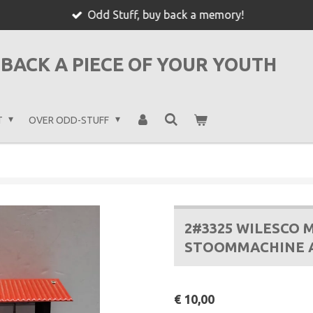
Odd Stuff, buy back a memory!
BACK A PIECE OF YOUR YOUTH
T
OVER ODD-STUFF
2#3325 WILESCO
STOOMMACHINE 
€ 10,00