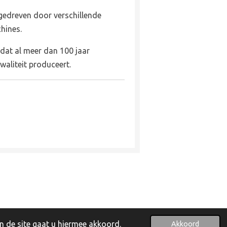
edreven door verschillende
hines.
 dat al meer dan 100 jaar
aliteit produceert.
Powered by
JouwWeb
n de site gaat u hiermee akkoord.
Akkoord