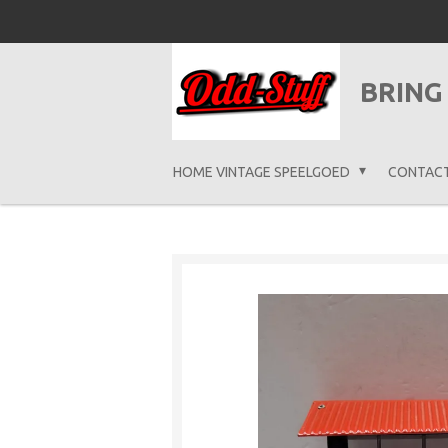
Ga
direct
naar
BRING
de
hoofdinhoud
HOME VINTAGE SPEELGOED
CONTAC