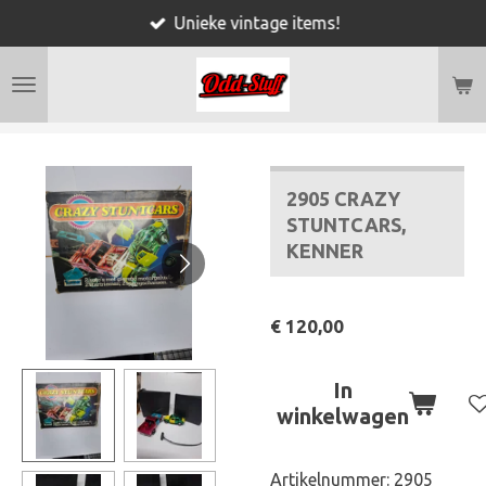
Unieke vintage items!
Ga
direct
naar
de
hoofdinhoud
2905 CRAZY
STUNTCARS,
KENNER
€ 120,00
In
winkelwagen
Artikelnummer:
2905