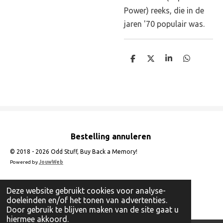
Power) reeks, die in de
jaren '70 populair was.
D
D
S
D
e
e
h
e
l
e
a
l
e
l
r
e
n
e
n
Bestelling annuleren
© 2018 - 2026 Odd Stuff, Buy Back a Memory!
Powered by
JouwWeb
Deze website gebruikt cookies voor analyse-
doeleinden en/of het tonen van advertenties.
Door gebruik te blijven maken van de site gaat u
hiermee akkoord.