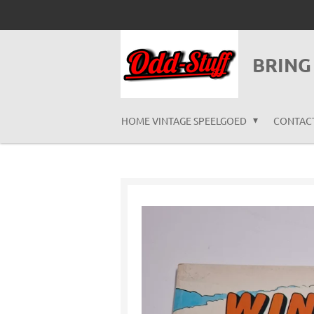
Ga
direct
naar
BRING
de
hoofdinhoud
HOME VINTAGE SPEELGOED
CONTAC