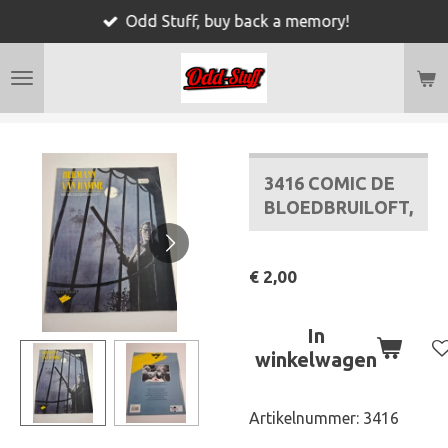
Odd Stuff, buy back a memory!
Ga
direct
naar
de
hoofdinhoud
3416 COMIC DE
BLOEDBRUILOFT,
€ 2,00
In
winkelwagen
Artikelnummer:
3416