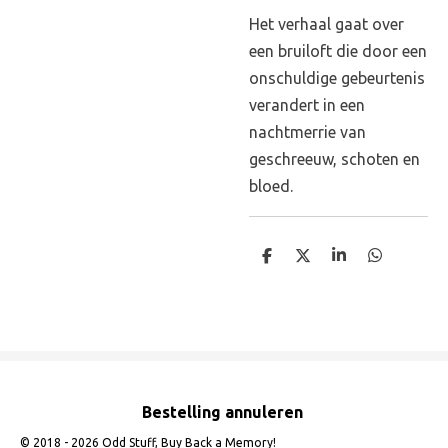
Het verhaal gaat over
een bruiloft die door een
onschuldige gebeurtenis
verandert in een
nachtmerrie van
geschreeuw, schoten en
bloed.
D
D
S
D
e
e
h
e
l
e
a
l
e
l
r
e
n
e
n
Bestelling annuleren
© 2018 - 2026 Odd Stuff, Buy Back a Memory!