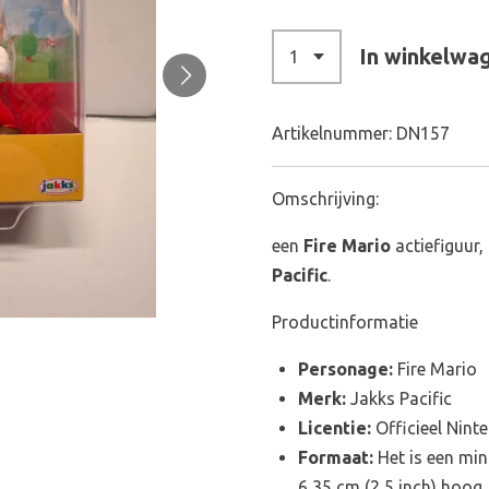
In winkelwa
Artikelnummer:
DN157
Omschrijving:
een
Fire Mario
actiefiguur
Pacific
.
Productinformatie
Personage:
Fire Mario
Merk:
Jakks Pacific
Licentie:
Officieel Nin
Formaat:
Het is een min
6,35 cm (2,5 inch) hoog.