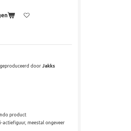
gen
, geproduceerd door
Jakks
tendo product
i-actiefiguur, meestal ongeveer