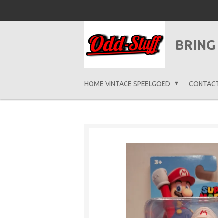
Ga
direct
naar
BRING
de
hoofdinhoud
HOME VINTAGE SPEELGOED
CONTAC