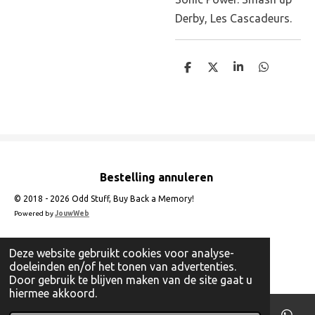
Derby, Les Cascadeurs.
D
D
S
D
e
e
h
e
l
e
a
l
e
l
r
e
n
e
n
Bestelling annuleren
© 2018 - 2026 Odd Stuff, Buy Back a Memory!
Powered by
JouwWeb
Deze website gebruikt cookies voor analyse-
doeleinden en/of het tonen van advertenties.
Door gebruik te blijven maken van de site gaat u
hiermee akkoord.