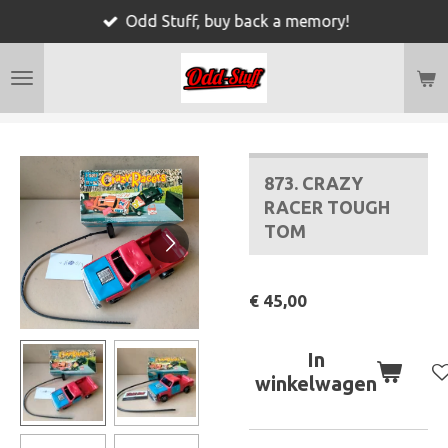
Odd Stuff, buy back a memory!
Ga
direct
naar
de
hoofdinhoud
873. CRAZY
RACER TOUGH
TOM
€ 45,00
In
winkelwagen