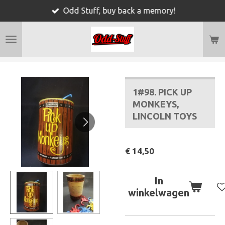
Odd Stuff, buy back a memory!
Ga
direct
naar
de
hoofdinhoud
1#98. PICK UP
MONKEYS,
LINCOLN TOYS
€ 14,50
In
winkelwagen