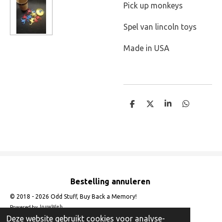
Pick up monkeys
Spel van lincoln toys
Made in USA
D
D
S
D
e
e
h
e
l
e
a
l
e
l
r
e
n
e
n
Bestelling annuleren
© 2018 - 2026 Odd Stuff, Buy Back a Memory!
Powered by
JouwWeb
Deze website gebruikt cookies voor analyse-