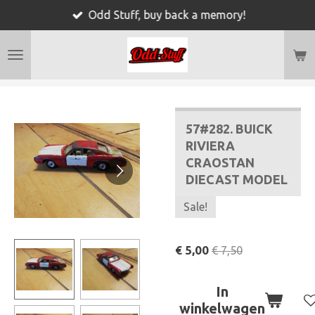
Odd Stuff, buy back a memory!
Ga
direct
naar
de
hoofdinhoud
57#282. BUICK
RIVIERA
CRAOSTAN
DIECAST MODEL
Sale!
€ 5,00
€ 7,50
In
winkelwagen