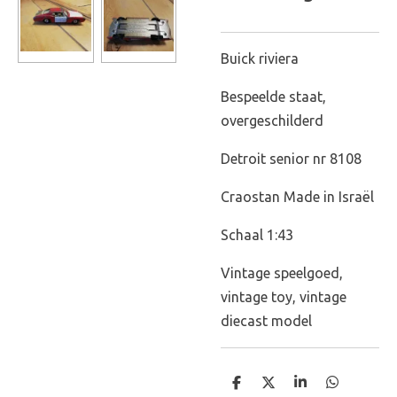
Buick riviera
Bespeelde staat,
overgeschilderd
Detroit senior nr 8108
Craostan Made in Israël
Schaal 1:43
Vintage speelgoed,
vintage toy, vintage
diecast model
D
D
S
D