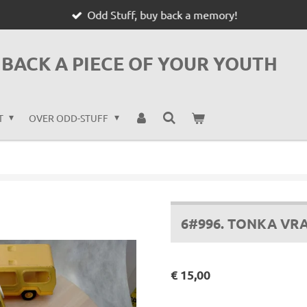
Odd Stuff, buy back a memory!
BACK A PIECE OF YOUR YOUTH
T
OVER ODD-STUFF
6#996. TONKA V
€ 15,00