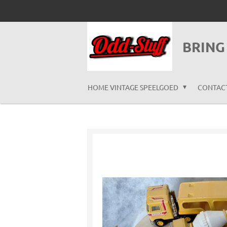
Ga
direct
naar
BRING
de
hoofdinhoud
HOME VINTAGE SPEELGOED
CONTAC