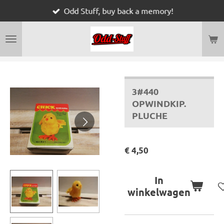
Odd Stuff, buy back a memory!
Ga
direct
naar
de
hoofdinhoud
3#440
OPWINDKIP.
PLUCHE
€ 4,50
In
winkelwagen