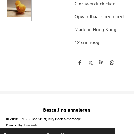
Clockworck chicken
Opwindbaar speelgoed
Made in Hong Kong
12 cm hoog
D
D
S
D
e
e
h
e
l
e
a
l
e
l
r
e
n
e
n
Bestelling annuleren
© 2018 - 2026 Odd Stuff, Buy Back a Memory!
Powered by
JouwWeb