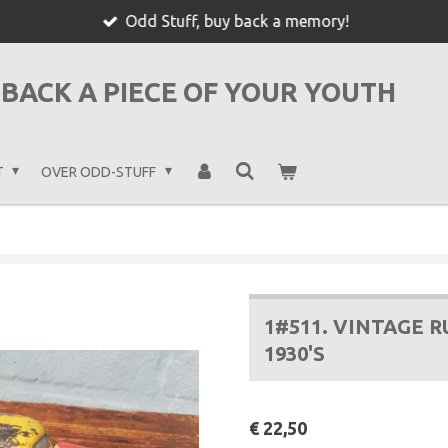
Odd Stuff, buy back a memory!
BACK A PIECE OF YOUR YOUTH
T
OVER ODD-STUFF
1#511. VINTAGE
1930'S
€ 22,50