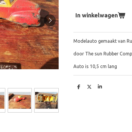
In winkelwagen
Modelauto gemaakt van Ru
door The sun Rubber Comp
Auto is 10,5 cm lang
D
D
S
e
e
h
l
e
a
e
l
r
n
e