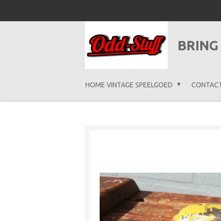
Ga
direct
naar
BRING
de
hoofdinhoud
HOME VINTAGE SPEELGOED
CONTAC