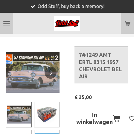
Odd Stuff, buy back a memory!
Ga
direct
naar
de
hoofdinhoud
7#1249 AMT
ERTL 8315 1957
CHEVROLET BEL
AIR
€ 25,00
In
winkelwagen