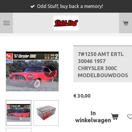
Odd Stuff, buy back a memory!
Ga
direct
naar
de
hoofdinhoud
7#1250 AMT ERTL
30046 1957
CHRYSLER 300C
MODELBOUWDOOS
€ 30,00
In
winkelwagen