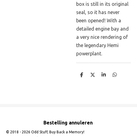
box is still in its original
seal, so it has never
been opened! With a
detailed engine bay and
a very nice rendering of
the legendary Hemi
powerplant.
D
D
S
D
e
e
h
e
l
e
a
l
e
l
r
e
n
e
n
Bestelling annuleren
© 2018 - 2026 Odd Stuff, Buy Back a Memory!