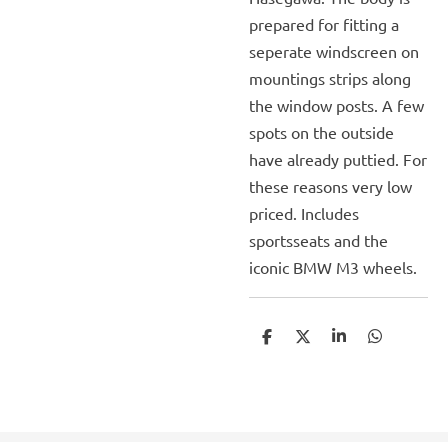
prepared for fitting a
seperate windscreen on
mountings strips along
the window posts. A few
spots on the outside
have already puttied. For
these reasons very low
priced. Includes
sportsseats and the
iconic BMW M3 wheels.
D
D
S
D
e
e
h
e
l
e
a
l
e
l
r
e
n
e
n