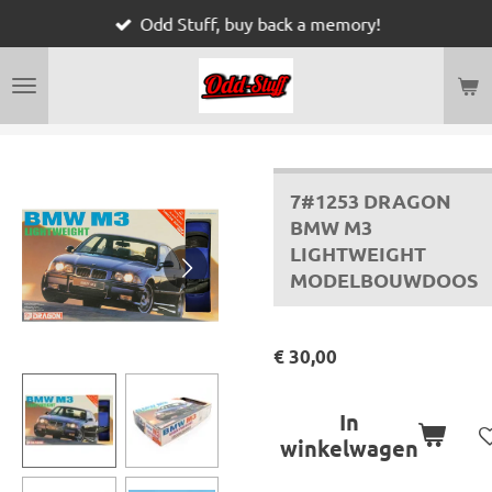
Odd Stuff, buy back a memory!
Ga
direct
naar
de
hoofdinhoud
7#1253 DRAGON
BMW M3
LIGHTWEIGHT
MODELBOUWDOOS
€ 30,00
In
winkelwagen