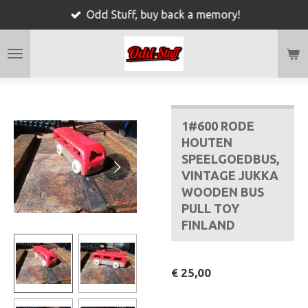
Odd Stuff, buy back a memory!
Ga
direct
naar
de
hoofdinhoud
1#600 RODE
HOUTEN
SPEELGOEDBUS,
VINTAGE JUKKA
WOODEN BUS
PULL TOY
FINLAND
€ 25,00