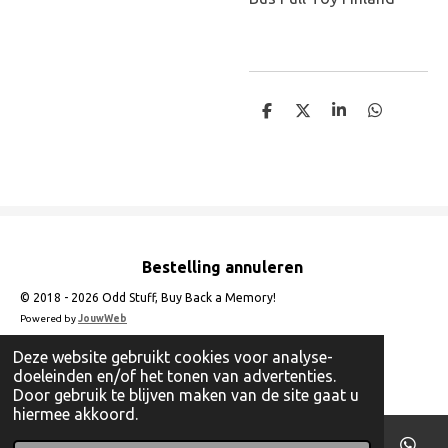
D
D
S
D
e
e
h
e
l
e
a
l
e
l
r
e
n
e
n
Bestelling annuleren
© 2018 - 2026 Odd Stuff, Buy Back a Memory!
Powered by
JouwWeb
Deze website gebruikt cookies voor analyse-
doeleinden en/of het tonen van advertenties.
Door gebruik te blijven maken van de site gaat u
hiermee akkoord.