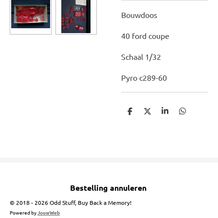
Bouwdoos
40 ford coupe
Schaal 1/32
Pyro c289-60
D
D
S
D
e
e
h
e
l
e
a
l
e
l
r
e
n
e
n
Bestelling annuleren
© 2018 - 2026 Odd Stuff, Buy Back a Memory!
Powered by
JouwWeb