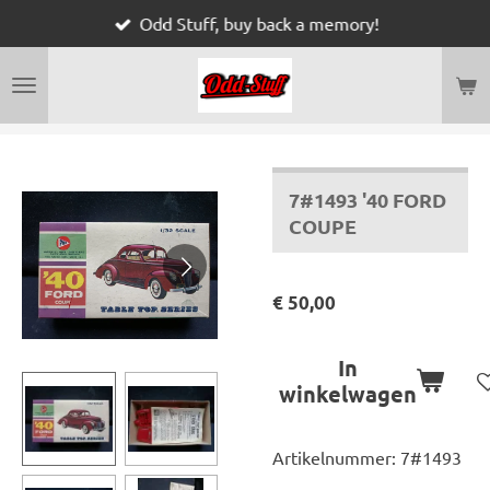
Odd Stuff, buy back a memory!
Ga
direct
naar
de
hoofdinhoud
7#1493 '40 FORD
COUPE
€ 50,00
In
winkelwagen
Artikelnummer:
7#1493